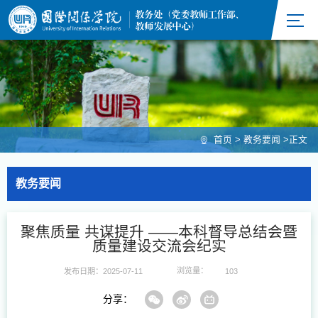
首页
>
教务要闻
>
正文
教务要闻
聚焦质量 共谋提升 ——本科督导总结会暨
质量建设交流会纪实
浏览量：
发布日期：2025-07-11
103
分享：