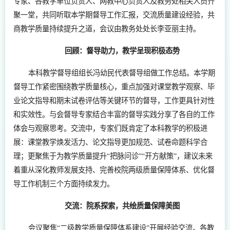
专家、各教学单位负责人、网教中心负责人及教务处相关人员齐
聚一堂，共同听取本学期督导工作汇报，交流质量建设经验，共
商教学质量持续提升之道，会议由教务处处长李亚丽主持。
回顾：督导助力，教学呈现积极态势
本科教学督导组组长冯幼民代表督导组做工作总结。本学期
督导工作紧密围绕教学质量核心，重点加强对课堂教学观察、毕
业论文指导和期末试卷评估等关键环节的督导，工作更具针对性
和实效性。与会督导专家结合丰富的督导实践分享了各自的工作
体会与观察思考。交流中，专家们既肯定了本科教学的积极进
展：课堂教学焕发活力、论文指导更加规范、试卷命题科学合
理；更聚焦于为教学质量提升“把脉问诊”“开方献策”，建议未来
着重从深化教师发展支持、完善校院两级质量保障体系、优化督
导工作机制三个方面持续发力。
交流：院系探索，共绘质量保障美图
会议聚焦“二级教学质量保障体系建设”开展经验交流。各教