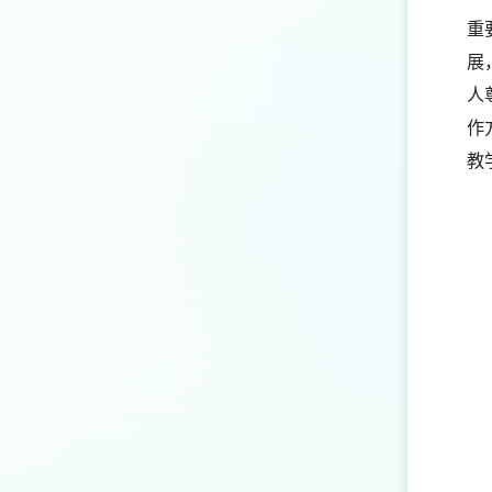
重
展
人
作
教