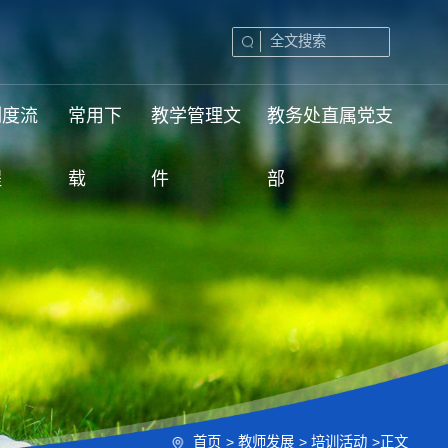
制度流
常用下
教学管理文
教务处直属党支
程
载
件
部
首页
>
教师发展
>
培训活动
>
正文