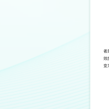
者
效
变