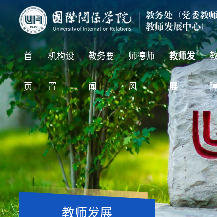
首
机构设
教务要
师德师
教师发
页
置
闻
风
展
教师发展