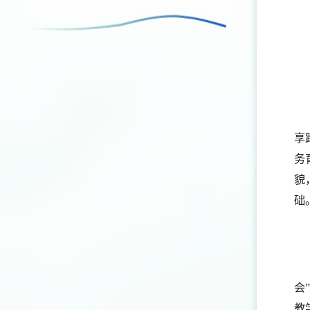
享
务
貌
础
会
教