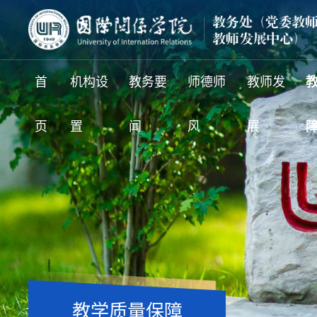
首
机构设
教务要
师德师
教师发
页
置
闻
风
展
教学质量保障