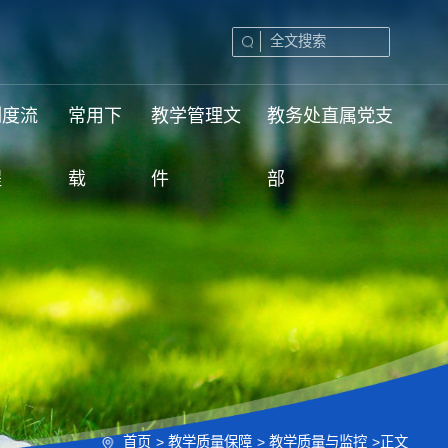
制度流
常用下
教学管理文
教务处直属党支
程
载
件
部
首页
>
教学质量保障
>
教学质量与监控
>
正文